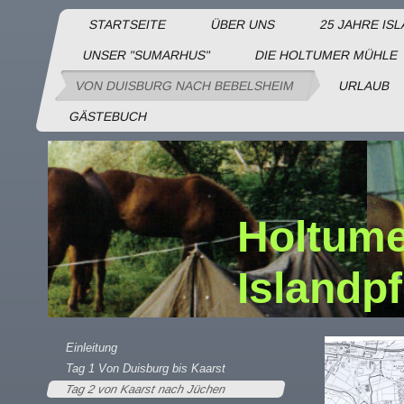
STARTSEITE
ÜBER UNS
25 JAHRE IS
UNSER "SUMARHUS"
DIE HOLTUMER MÜHLE
VON DUISBURG NACH BEBELSHEIM
URLAUB
GÄSTEBUCH
Holtume
Islandp
Einleitung
Tag 1 Von Duisburg bis Kaarst
Tag 2 von Kaarst nach Jüchen