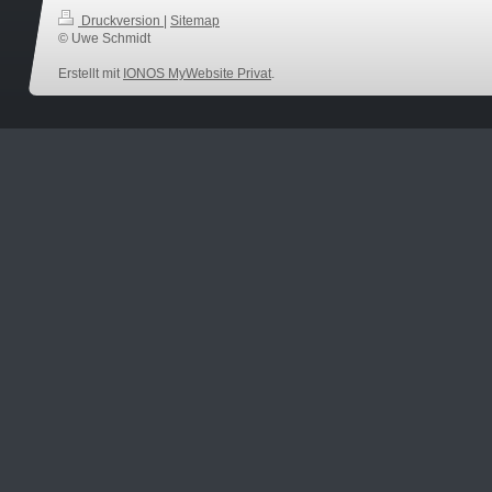
Druckversion
|
Sitemap
© Uwe Schmidt
Erstellt mit
IONOS MyWebsite Privat
.