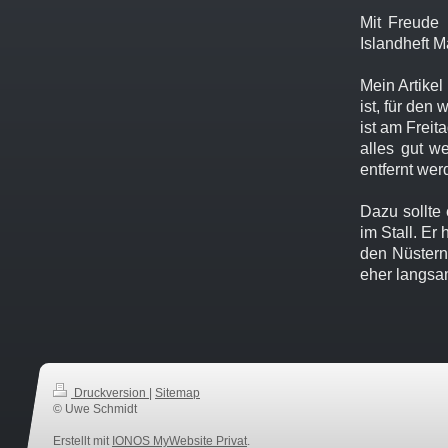
Mit Freude 
Islandheft M
Mein Artikel
ist, für den
ist am Freit
alles gut we
entfernt wer
Dazu sollte
im Stall. Er
den Nüstern 
eher langsam
Druckversion
|
Sitemap
© Uwe Schmidt
Erstellt mit
IONOS MyWebsite Privat
.