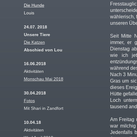
Fresstaug
Die Hunde
unterschei
Louis
wählerisch,
unseren Übe
24.07. 2018
Unsere Tiere
Seit Mitte 
Die Katzen
immer, er g
Dienstag abe
Abschied von Lou
wie ich je
entzündungs
16.06.2018
während des
Aktivitäten
Nach 3 Minut
Monschau Mai 2018
Gras um sic
dieses Erei
30.04.2018
Hütte gefal
Loch unterm
Fotos
tausend and
Mit Shari in Zandfort
Am Freitag 
10.04.18
war milchig
Aktivitäten
Jedenfalls 