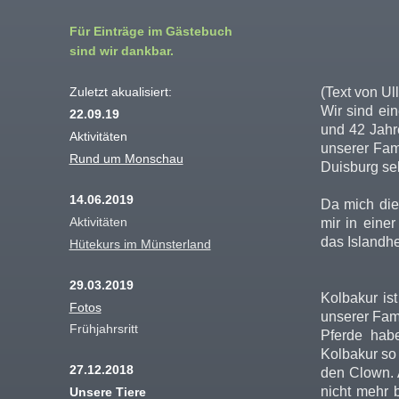
Für Einträge im Gästebuch
sind wir dankbar.
(Text von Ul
Zuletzt akualisiert:
Wir sind ei
22.09.19
und 42 Jahre
Aktivitäten
unserer Fam
Rund um Monschau
Duisburg sel
14.06.2019
Da mich die 
Aktivitäten
mir in einer
das Islandhe
Hütekurs im Münsterland
-------
29.03.2019
Kolbakur ist
Fotos
unserer Fami
Frühjahrsritt
Pferde hab
Kolbakur so
27.12.2018
den Clown. A
nicht mehr b
Unsere Tiere