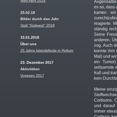
Werl April 2018
Augensalbe.
es so, dass 
kamen wir
25.02.18
zurechtzufin
Bilder durch das Jahr
reagierte. M
Stall "Südwest" 2018
ständig rec
Seine Fressp
10.01.2018
anderen. Üb
Über uns
zog. Auch de
25 Jahre Islandpferde in Holtum
konnte ihm k
Mal) und wi
ein Tumor)
23. Dezember 2017
seltsamste 
Aktivitäten
fraß und tr
Vogesen 2017
kein Durchfal
Meine einzi
Stoffwechse
Cortisons. 
und darauf
immer etwas
Cortison ka