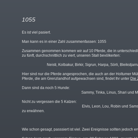
1055
Es ist viel pasiert.
Man kann es in einer Zahl zusammenfassen: 1055
Zusammen genommen kommen wir auf 10 Pferde, die in unterschiedlic
zu fünft, durchschnittlich zu viert, unseren Stall bevölkerten:
Neisti, Kolbakur, Birkir, Sigrun, Harpa, Sörli, Bleikstjar
Hier sind nur die Pferde angesprochen, die auch an der Holtumer M
Pferde, die am Grenzlandhof aufgewachsen sind, findet Ihr unter
Die 
Dann sind da noch 5 Hunde:
Sammy, Tinka, Linus, Shari und 
Nicht zu vergessen die 5 Katzen:
Elvis, Leon, Lou, Robin und Sam
zu erwähnen.
Wie schon gesagt, passsiert ist viel. Zwei Ereignisse sollten jedoch 