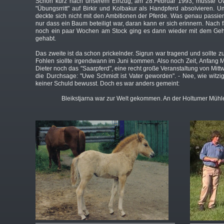
Schon kurz nach unserem Einzug, am 28.Februar 1993, musste U
"Übungsrritt" auf Birkir und Kolbakur als Handpferd absolvieren. 
deckte sich nicht mit den Ambitionen der Pferde. Was genau passiert
nur dass ein Baum beteiligt war, daran kann er sich erinnern. Nach f
noch ein paar Wochen am Stock ging es dann wieder mit dem Gehe
gehabt.
Das zweite ist da schon prickelnder. Sigrun war tragend und sollte
Fohlen siollte irgendwann im Juni kommen. Also noch Zeit, Anfang M
Dieter noch das "Saarpferd", eine recht große Veranstaltung von Mittw
die Durchsage: "Uwe Schmidt ist Vater geworden". - Nee, wie witzig
keiner Schuld bewusst. Doch es war anders gemeint:
Bleikstjarna war zur Welt gekommen. An der Holtumer Mühle