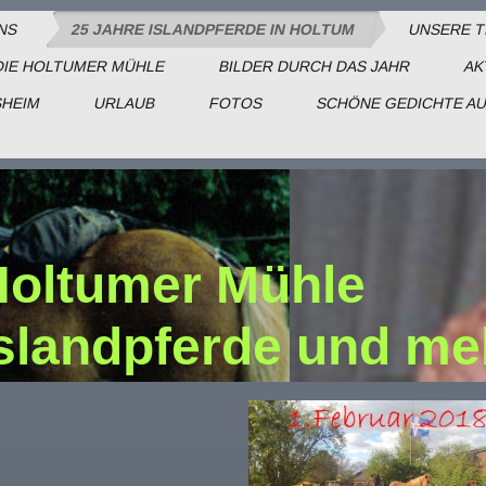
NS
25 JAHRE ISLANDPFERDE IN HOLTUM
UNSERE T
DIE HOLTUMER MÜHLE
BILDER DURCH DAS JAHR
AK
SHEIM
URLAUB
FOTOS
SCHÖNE GEDICHTE AU
Holtumer Mühle
slandpferde und me