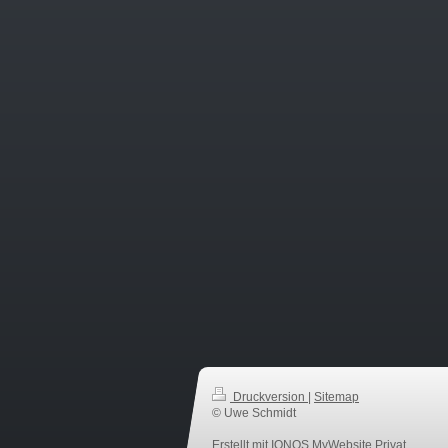
Druckversion
|
Sitemap
© Uwe Schmidt
Erstellt mit
IONOS MyWebsite Privat
.