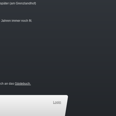
re später (am Grenzlandhof)
 Jahren immer noch fit.
auch an das
Gästebuch.
Login