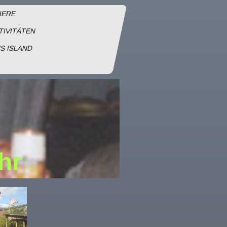
IERE
TIVITÄTEN
S ISLAND
hr