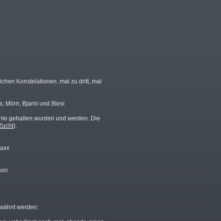
hen Konstelationen, mal zu dritt, mal
na, Mörn, Bjarni und Blesi
ühle gehalten wurden und werden. Die
Zucht
).
Maxx
son
erwähnt werden: