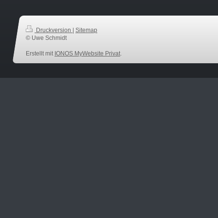
Druckversion
|
Sitemap
© Uwe Schmidt
Erstellt mit
IONOS MyWebsite Privat
.