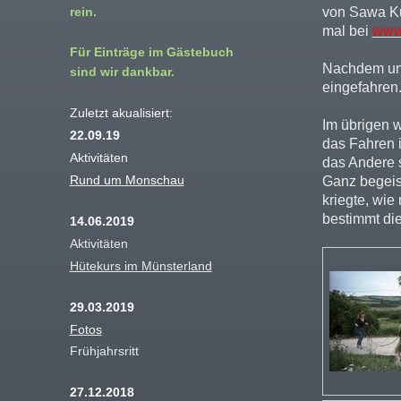
rein.
von Sawa Ku
mal bei
www
Für Einträge im Gästebuch
Nachdem uns 
sind wir dankbar.
eingefahren.
Zuletzt akualisiert:
Im übrigen w
22.09.19
das Fahren i
Aktivitäten
das Andere s
Rund um Monschau
Ganz begeist
kriegte, wie
bestimmt die
14.06.2019
Aktivitäten
Hütekurs im Münsterland
29.03.2019
Fotos
Frühjahrsritt
27.12.2018