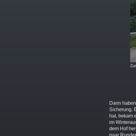
Zun
Dann haben w
Sicherung. 
hat, bekam e
im Winteraus
dem Hof her
paar Runden