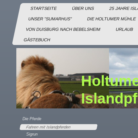
STARTSEITE
ÜBER UNS
25 JAHRE IS
UNSER "SUMARHUS"
DIE HOLTUMER MÜHLE
VON DUISBURG NACH BEBELSHEIM
URLAUB
GÄSTEBUCH
Holtume
Islandp
Die Pferde
Fahren mit Islandpferden
Sigrun