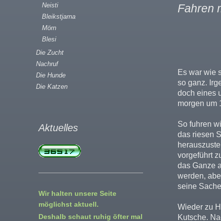
Neisti
Fahren m
Bleikstjarna
Mörn
Blesi
Die Zucht
Nachruf
Es war wie s
Die Hunde
so ganz. Ir
Die Katzen
doch eines u
morgen um 1
So fuhren wi
Aktuelles
das riesen S
herauszuste
vorgeführt z
das Ganze ar
werden, aber
seine Sache 
Wir halten unsere Seite
möglichst aktuell.
Wieder zu Ha
Deshalb schaut ruhig öfter mal
Kutsche. Na