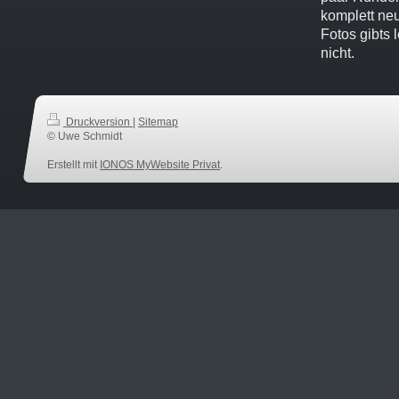
komplett ne
Fotos gibts 
nicht.
Druckversion
|
Sitemap
© Uwe Schmidt
Erstellt mit
IONOS MyWebsite Privat
.