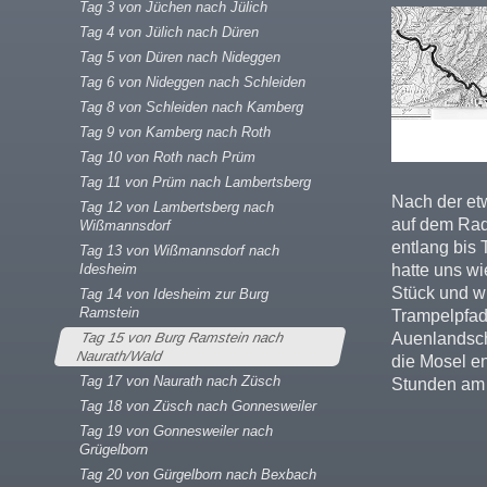
Tag 3 von Jüchen nach Jülich
Tag 4 von Jülich nach Düren
Tag 5 von Düren nach Nideggen
Tag 6 von Nideggen nach Schleiden
Tag 8 von Schleiden nach Kamberg
Tag 9 von Kamberg nach Roth
Tag 10 von Roth nach Prüm
Tag 11 von Prüm nach Lambertsberg
Nach der et
Tag 12 von Lambertsberg nach
auf dem Rad
Wißmannsdorf
entlang bis T
Tag 13 von Wißmannsdorf nach
Idesheim
hatte uns wi
Stück und w
Tag 14 von Idesheim zur Burg
Ramstein
Trampelpfad 
Tag 15 von Burg Ramstein nach
Auenlandsch
Naurath/Wald
die Mosel en
Tag 17 von Naurath nach Züsch
Stunden am 
Tag 18 von Züsch nach Gonnesweiler
Tag 19 von Gonnesweiler nach
Grügelborn
Tag 20 von Gürgelborn nach Bexbach