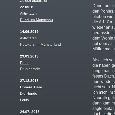
Zuletzt akualisiert:
Dann runter 
22.09.19
den Ponies.
Aktivitäten
blieben wir 
Rund um Monschau
die A 1. Ca.
wieder an zu 
14.06.2019
herausstellt
Aktivitäten
dem Wohin f
auf dem „Isi
Hütekurs im Münsterland
Müller mal n
29.03.2019
Also, ich sa
Fotos
die haben ge
Frühjahrsritt
lange nach 
festes Dach
27.12.2018
nun wieder d
nicht sein. 
Unsere Tiere
ich mich im 
Die Hunde
Naurath gef
Louis
dann kam mir
sagte einfac
24.07. 2018
dachte, die 