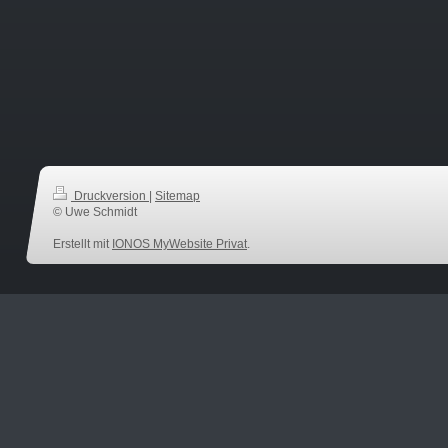
Druckversion
|
Sitemap
© Uwe Schmidt
Erstellt mit
IONOS MyWebsite Privat
.