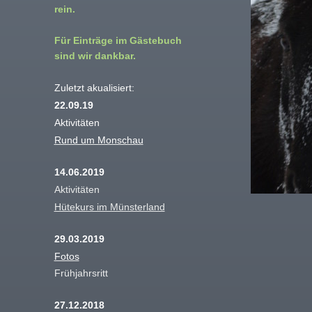
rein.
Für Einträge im Gästebuch
sind wir dankbar.
Zuletzt akualisiert:
22.09.19
Aktivitäten
Rund um Monschau
14.06.2019
Aktivitäten
Hütekurs im Münsterland
29.03.2019
Fotos
Frühjahrsritt
27.12.2018